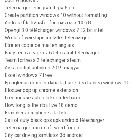
pour windows 7
Telecharger jeux gratuit gta 5 pc
Create partition windows 10 without formatting
Android file transfer for mac os x 10.6.8
Opengl 3.0 télécharger windows 7 32 bit intel
World of warships installer télécharger
Etre en copie de mail en anglais
Easy recovery pro v 6.04 gratuit télécharger
Team fortress 2 telecharger steam
Avira gratuit antivirus 2019 magyar
Excel windows 7 free
Épingler un dossier dans la barre des taches windows 10
Bloquer pop up chrome extension
Free mouse auto clicker télécharger
How long is the nba live 18 demo
Brancher son iphone a la tele
Call of duty black ops apk android télécharger
Telecharger microsoft word for pc
City car driving simulator 3d android