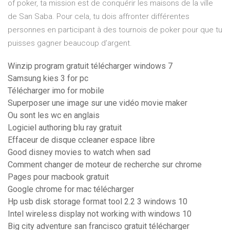
of poker, ta mission est de conquérir les maisons de la ville
de San Saba. Pour cela, tu dois affronter différentes
personnes en participant à des tournois de poker pour que tu
puisses gagner beaucoup d’argent.
Winzip program gratuit télécharger windows 7
Samsung kies 3 for pc
Télécharger imo for mobile
Superposer une image sur une vidéo movie maker
Ou sont les wc en anglais
Logiciel authoring blu ray gratuit
Effaceur de disque ccleaner espace libre
Good disney movies to watch when sad
Comment changer de moteur de recherche sur chrome
Pages pour macbook gratuit
Google chrome for mac télécharger
Hp usb disk storage format tool 2.2 3 windows 10
Intel wireless display not working with windows 10
Big city adventure san francisco gratuit télécharger